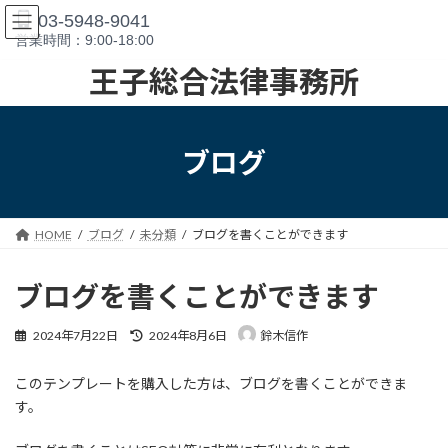
コ
ナ
03-5948-9041
ン
ビ
営業時間：9:00-18:00
テ
ゲ
ン
ー
王子総合法律事務所
ツ
シ
へ
ョ
ス
ン
キ
に
ブログ
ッ
移
プ
動
HOME
ブログ
未分類
ブログを書くことができます
ブログを書くことができます
最
2024年7月22日
2024年8月6日
鈴木信作
終
更
このテンプレートを購入した方は、ブログを書くことができま
新
日
す。
時
: